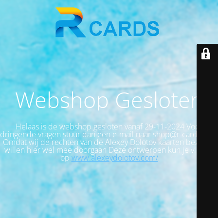
Webshop Gesloten
Helaas is de webshop gesloten vanaf 29-11-2024 Voor
dringende vragen stuur dan een e-mail naar shop@r-cards.com
Omdat wij de rechten van de Alexey Dolotov kaarten bezitten,
willen hier wel mee doorgaan Deze ontwerpen kun je vinden
op
www.alexeydolotov.com/